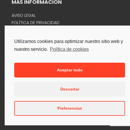
MÁS INFORMACIÓN
AVISO LEGAL
POLÍTICA DE PRIVACIDAD
COOKIES
Utilizamos cookies para optimizar nuestro sitio web y
SÍGUENOS EN
nuestro servicio.
Política de cookies
Aceptar todo
Descartar
Copyright © 2026. Todos los Derechos Reservados.
Preferencias
Desarrollado por Sipe Informática