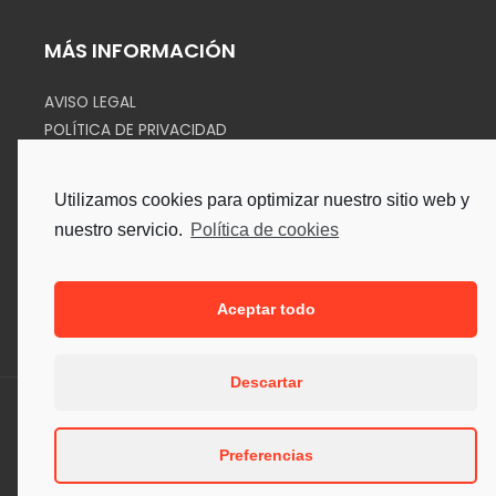
MÁS INFORMACIÓN
AVISO LEGAL
POLÍTICA DE PRIVACIDAD
COOKIES
Utilizamos cookies para optimizar nuestro sitio web y
SÍGUENOS EN
nuestro servicio.
Política de cookies
Aceptar todo
Descartar
Copyright © 2026. Todos los Derechos Reservados.
Preferencias
Desarrollado por Sipe Informática