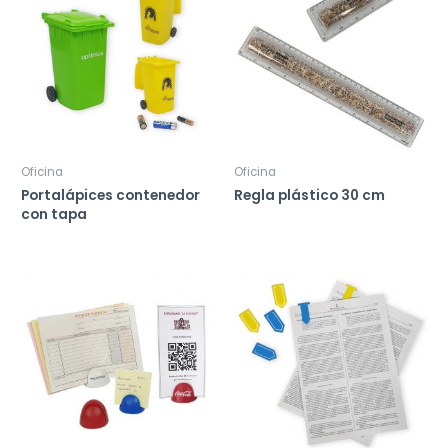
Oficina
Oficina
Portalápices contenedor
Regla plástico 30 cm
con tapa