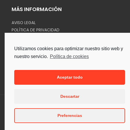
MÁS INFORMACIÓN
AVISO LEGAL
POLÍTICA DE PRIVACIDAD
COOKIES
Utilizamos cookies para optimizar nuestro sitio web y
SÍGUENOS EN
nuestro servicio.
Política de cookies
Aceptar todo
Descartar
Copyright © 2026. Todos los Derechos Reservados.
Preferencias
Desarrollado por Sipe Informática