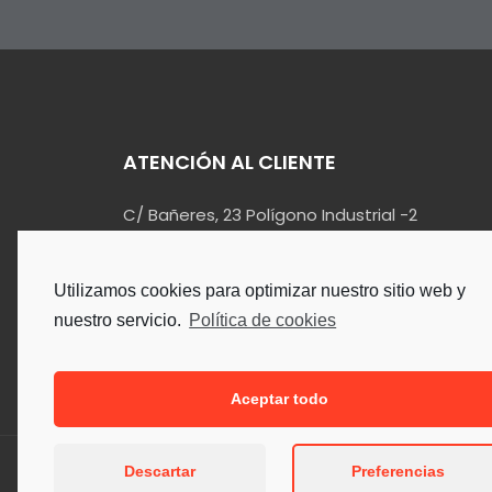
ATENCIÓN AL CLIENTE
C/ Bañeres, 23 Polígono Industrial -2
03420 – Castalla (Alicante)
info@kualin.es
Utilizamos cookies para optimizar nuestro sitio web y
965 55 34 90
nuestro servicio.
Política de cookies
Aceptar todo
Descartar
Preferencias