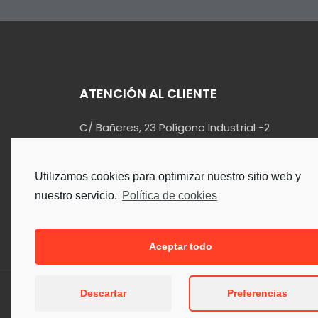
ATENCIÓN AL CLIENTE
C/ Bañeres, 23 Polígono Industrial -2
03420 – Castalla (Alicante)
info@kualin.es
Utilizamos cookies para optimizar nuestro sitio web y
965 55 34 90
nuestro servicio.
Política de cookies
Aceptar todo
Descartar
Preferencias
Copyright © 2026. Todos los Der