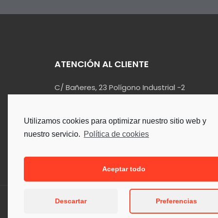
ATENCIÓN AL CLIENTE
C/ Bañeres, 23 Polígono Industrial -2
03420 – Castalla (Alicante)
info@kualin.es
Utilizamos cookies para optimizar nuestro sitio web y
965 55 34 90
nuestro servicio.
Política de cookies
Aceptar todo
Descartar
Preferencias
Copyright © 2026. Todos los Der