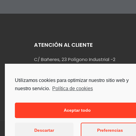
ATENCIÓN AL CLIENTE
C/ Bañeres, 23 Polígono Industrial -2
03420 – Castalla (Alicante)
info@kualin.es
Utilizamos cookies para optimizar nuestro sitio web y
965 55 34 90
nuestro servicio.
Política de cookies
Aceptar todo
Descartar
Preferencias