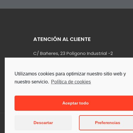
ATENCIÓN AL CLIENTE
C/ Bañeres, 23 Polígono Industrial -2
03420 – Castalla (Alicante)
info@kualin.es
Utilizamos cookies para optimizar nuestro sitio web y
965 55 34 90
nuestro servicio.
Política de cookies
Aceptar todo
Descartar
Preferencias
Copyright © 2026. Todos los Der