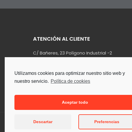
ATENCIÓN AL CLIENTE
C/ Bañeres, 23 Polígono Industrial -2
03420 – Castalla (Alicante)
info@kualin.es
Utilizamos cookies para optimizar nuestro sitio web y
965 55 34 90
nuestro servicio.
Política de cookies
Aceptar todo
Descartar
Preferencias
Copyright © 2026. Todos los Der