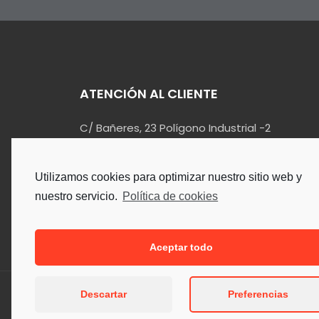
ATENCIÓN AL CLIENTE
C/ Bañeres, 23 Polígono Industrial -2
03420 – Castalla (Alicante)
info@kualin.es
Utilizamos cookies para optimizar nuestro sitio web y
965 55 34 90
nuestro servicio.
Política de cookies
Aceptar todo
Descartar
Preferencias
Copyright © 2026. Todos los Der