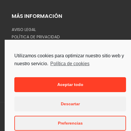
MÁS INFORMACIÓN
AVISO LEGAL
POLÍTICA DE PRIVACIDAD
COOKIES
Utilizamos cookies para optimizar nuestro sitio web y
SÍGUENOS EN
nuestro servicio.
Política de cookies
Aceptar todo
Descartar
Copyright © 2026. Todos los Derechos Reservados.
Preferencias
Desarrollado por Sipe Informática